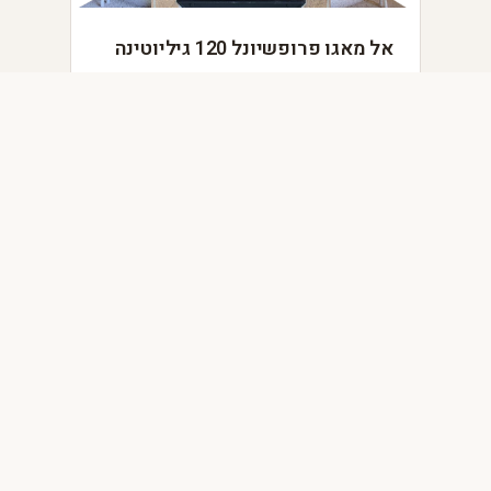
אל מאגו פרופשיונל 120 גיליוטינה
הטאבון המככב בסצנה הקולינרית של ספרד
דלת גיליוטינה יצוקה ומבער MODULAR FIRE M3 בעל 3
להבות
מפרט טכני