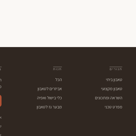
תנורים
חנות
ב
טאבון ביתי
הכל
ה
מ
טאבון מקצועי
אביזרים לטאבון
השראה ומתכונים
כלי בישול ואפיה
מפרט טכני
מבער גז לטאבון
א
ש
צ