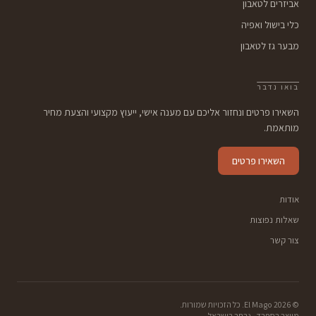
אביזרים לטאבון
כלי בישול ואפיה
מבער גז לטאבון
בואו נדבר
השאירו פרטים ונחזור אליכם עם מענה אישי, ייעוץ מקצועי והצעת מחיר
מותאמת.
השאירו פרטים
אודות
שאלות נפוצות
צור קשר
©
2026
El Mago. כל הזכויות שמורות.
מיוצר בספרד · נבחר בישראל