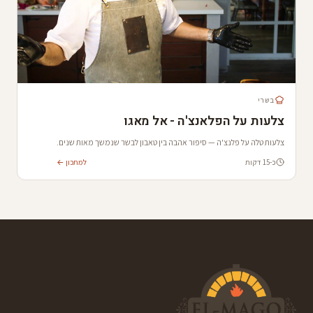
בשרי
צלעות על הפלאנצ'ה - אל מאגו
צלעות טלה על פלנצ'ה — סיפור אהבה בין טאבון לבשר שנמשך מאות שנים.
כ-15 דקות
למתכון ←