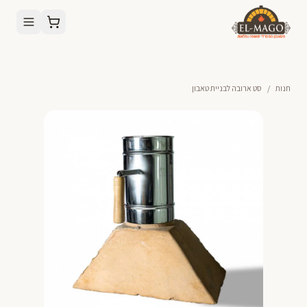
חנות
/
סט ארובה לבניית טאבון